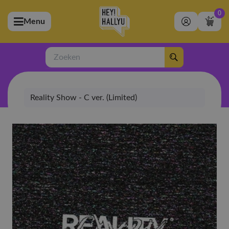
0
Menu
bmenu (Artiesten)
ubmenu (Merchandise)
Zoeken
bmenu (Exclusive)
Reality Show - C ver. (Limited)
bmenu (Winkel)