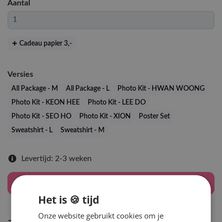
Aantal
Cadeau papier 3
,-
Versies
All Package - M
All Package - L
Photo Kit - HWAN WOONG
Photo Kit - KEON HEE
Photo Kit - LEE DO
Photo Kit - SEO HO
Photo Kit - XION
Poster Set
Sweatshirt - L
Sweatshirt - M
Levertijd: 2-3 weken
Houd mij op de hoogte
Het is 🍪 tijd
Onze website gebruikt cookies om je