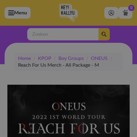
0
Menu
bmenu (Artiesten)
ubmenu (Merchandise)
Zoeken
bmenu (Exclusive)
Home
/
KPOP
/
Boy Groups
/
ONEUS
/
bmenu (Winkel)
Reach For Us Merch - All Package - M