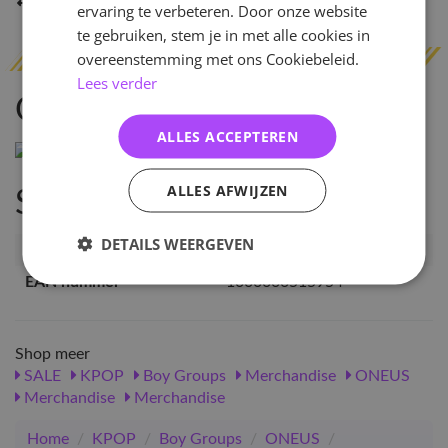
Indien op voorraad
binnen 2 werkdagen
verzonden
ervaring te verbeteren. Door onze website
te gebruiken, stem je in met alle cookies in
overeenstemming met ons Cookiebeleid.
Lees verder
Omschrijving
ALLES ACCEPTEREN
ALLES AFWIJZEN
Specificaties
DETAILS WEERGEVEN
Artikelnummer
51595
EAN nummer
1000000515954
Shop meer
SALE
KPOP
Boy Groups
Merchandise
ONEUS
Merchandise
Merchandise
Home
/
KPOP
/
Boy Groups
/
ONEUS
/