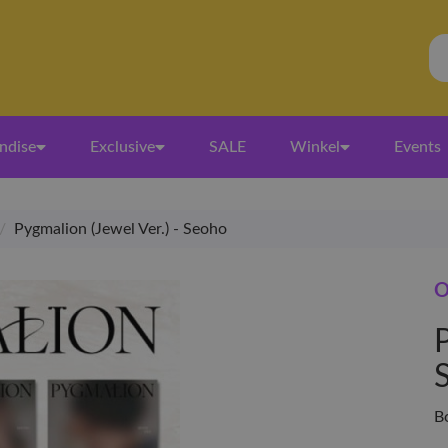
ndise
Exclusive
SALE
Winkel
Events
/
Pygmalion (Jewel Ver.) - Seoho
O
P
B