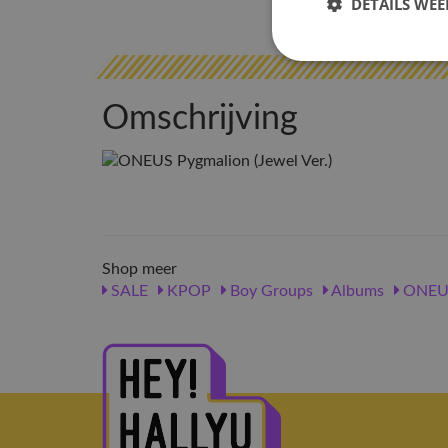
DETAILS WE
Omschrijving
Shop meer
SALE
KPOP
Boy Groups
Albums
ONEU