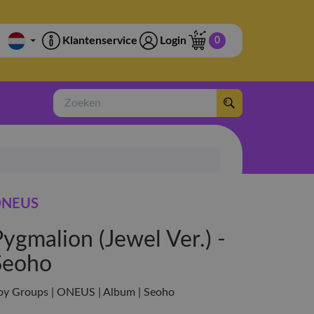
Klantenservice
Login
0
Zoeken
NEUS
ygmalion (Jewel Ver.) -
Seoho
oy Groups | ONEUS | Album | Seoho