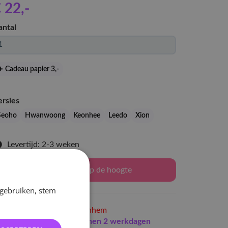
 22
,-
antal
Cadeau papier 3
,-
ersies
Seoho
Hwanwoong
Keonhee
Leedo
Xion
Levertijd: 2-3 weken
Houd mij op de hoogte
 gebruiken, stem
Niet op voorraad
in Arnhem
Indien op voorraad
binnen 2 werkdagen