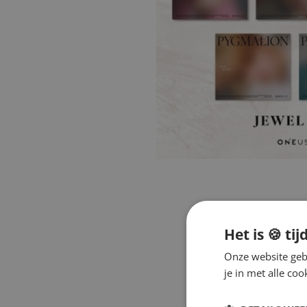
Het is 🍪 tij
Onze website gebr
je in met alle c