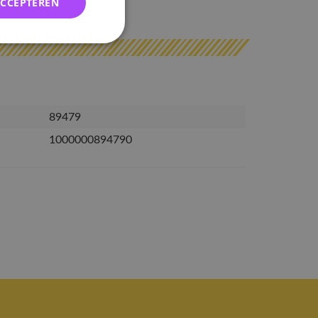
ACCEPTEREN
erzonden
89479
1000000894790