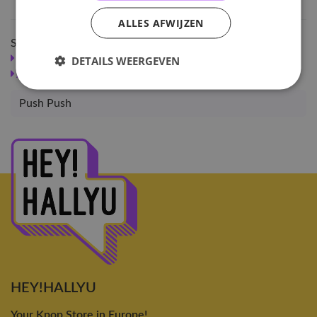
ALLES AFWIJZEN
Shop meer
SALE
KPOP
Girl Groups
Albums
SISTAR
DETAILS WEERGEVEN
Albums
Albums
Push Push
HEY!HALLYU
Your Kpop Store in Europe!