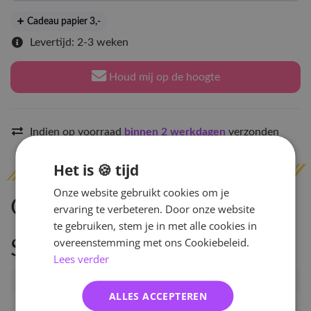
Cadeau papier 3
,-
Levertijd: 2-3 weken
Houd mij op de hoogte
Indien op voorraad
binnen 2 werkdagen
verzonden
Het is 🍪 tijd
Onze website gebruikt cookies om je
Omschrijving
ervaring te verbeteren. Door onze website
te gebruiken, stem je in met alle cookies in
overeenstemming met ons Cookiebeleid.
Specificaties
Lees verder
Artikelnummer
98875
ALLES ACCEPTEREN
EAN nummer
8804775036644