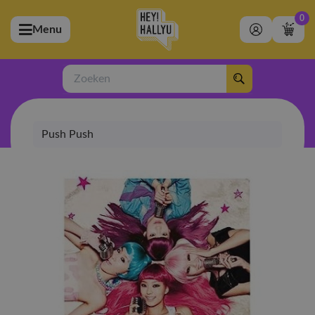
0
Menu
bmenu (Artiesten)
ubmenu (Merchandise)
Zoeken
bmenu (Exclusive)
Push Push
bmenu (Winkel)