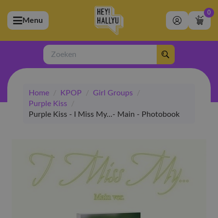
0
Menu
bmenu (Artiesten)
ubmenu (Merchandise)
Zoeken
bmenu (Exclusive)
Home
/
KPOP
/
Girl Groups
/
bmenu (Winkel)
Purple Kiss
/
Purple Kiss - I Miss My...- Main - Photobook