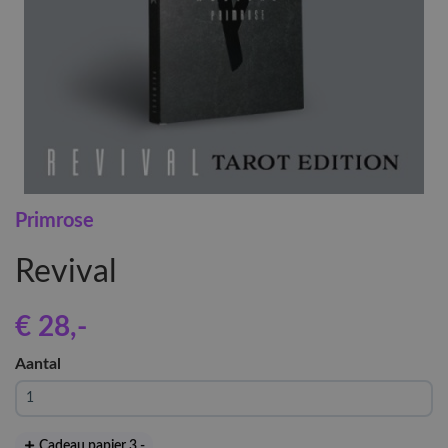
Primrose
Revival
€ 28
,-
Aantal
Cadeau papier 3
,-