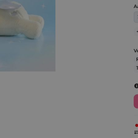
A
V
R