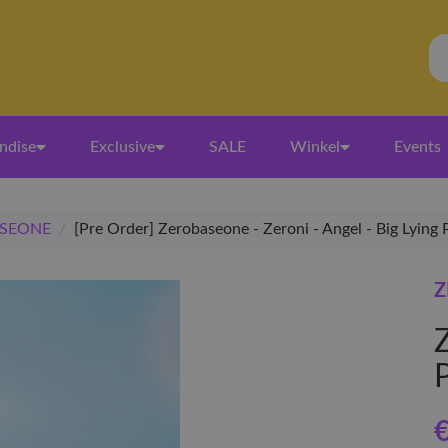
ndise
Exclusive
SALE
Winkel
Events
SEONE
/
[Pre Order] Zerobaseone - Zeroni - Angel - Big Lying P
Z
Z
€