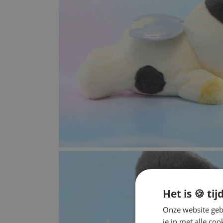
Het is 🍪 tij
Onze website gebr
je in met alle c