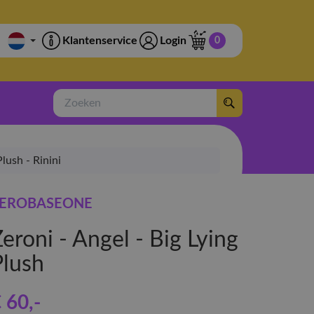
Klantenservice
Login
0
Zoeken
lush - Rinini
EROBASEONE
eroni - Angel - Big Lying
Plush
 60
,-