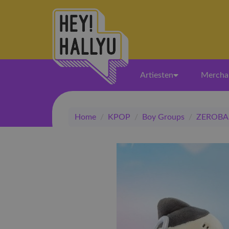
Artiesten
Mercha
Home
/
KPOP
/
Boy Groups
/
ZEROBA