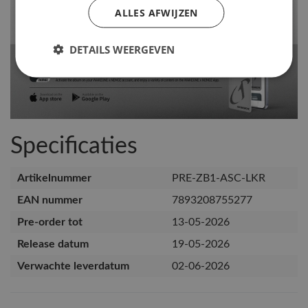
ALLES AFWIJZEN
DETAILS WEERGEVEN
Specificaties
Artikelnummer
PRE-ZB1-ASC-LKR
EAN nummer
7893208755277
Pre-order tot
13-05-2026
Release datum
19-05-2026
Verwachte leverdatum
02-06-2026