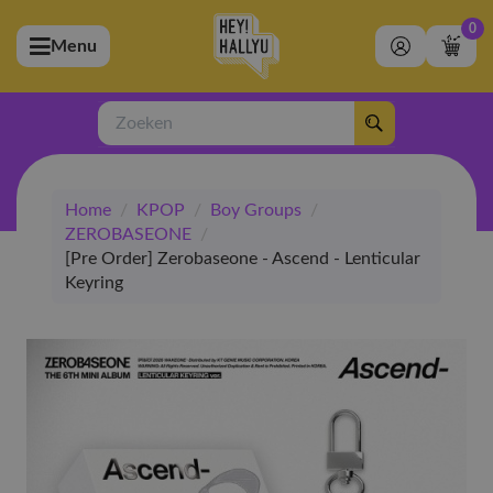
0
Menu
bmenu (Artiesten)
ubmenu (Merchandise)
Zoeken
bmenu (Exclusive)
Home
/
KPOP
/
Boy Groups
/
bmenu (Winkel)
ZEROBASEONE
/
[Pre Order] Zerobaseone - Ascend - Lenticular
Keyring