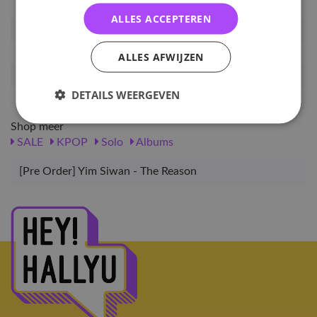
EAN nummer
8437529285267
ALLES ACCEPTEREN
Pre-order tot
18-11-2025
Release datum
05-12-2025
ALLES AFWIJZEN
Verwachte leverdatum
19-12-2025
DETAILS WEERGEVEN
Shop meer
SALE
KPOP
Solo
Albums
[Pre Order] Yim Siwan - The Reason