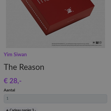
Yim Siwan
The Reason
€ 28
,-
Aantal
Cadeau papier 3
,-