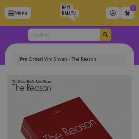
0
Menu
bmenu (Artiesten)
ubmenu (Merchandise)
Zoeken
bmenu (Exclusive)
[Pre Order] Yim Siwan - The Reason
bmenu (Winkel)