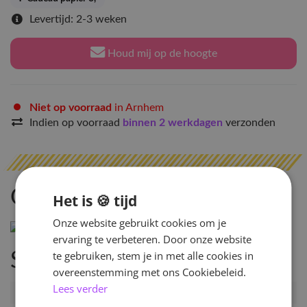
Levertijd: 2-3 weken
Houd mij op de hoogte
Niet op voorraad
in Arnhem
Indien op voorraad
binnen 2 werkdagen
verzonden
Omschrijving
Het is 🍪 tijd
Onze website gebruikt cookies om je
ervaring te verbeteren. Door onze website
te gebruiken, stem je in met alle cookies in
Specificaties
overeenstemming met ons Cookiebeleid.
Lees verder
Artikelnummer
PRE-YSW-TR-PB