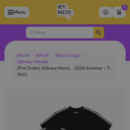
0
Menu
bmenu (Artiesten)
ubmenu (Merchandise)
Zoeken
bmenu (Exclusive)
Home
/
KPOP
/
Boy Groups
/
bmenu (Winkel)
Xdinary Heroes
/
[Pre Order] Xdinary Heros - 2026 Summer - T-
Shirt