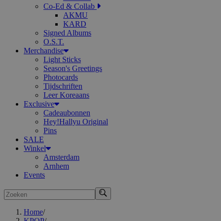
Co-Ed & Collab
AKMU
KARD
Signed Albums
O.S.T.
Merchandise
Light Sticks
Season's Greetings
Photocards
Tijdschriften
Leer Koreaans
Exclusive
Cadeaubonnen
Hey!Hallyu Original
Pins
SALE
Winkel
Amsterdam
Arnhem
Events
Zoeken
Home
/
KPOP
/