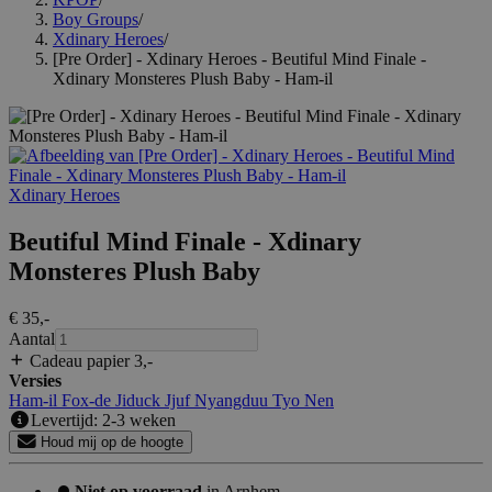
Boy Groups
/
Xdinary Heroes
/
[Pre Order] - Xdinary Heroes - Beutiful Mind Finale -
Xdinary Monsteres Plush Baby - Ham-il
Xdinary Heroes
Beutiful Mind Finale - Xdinary
Monsteres Plush Baby
€ 35
,-
Aantal
Cadeau papier 3
,-
Versies
Ham-il
Fox-de
Jiduck
Jjuf
Nyangduu
Tyo Nen
Levertijd: 2-3 weken
Houd mij op de hoogte
Niet op voorraad
in Arnhem