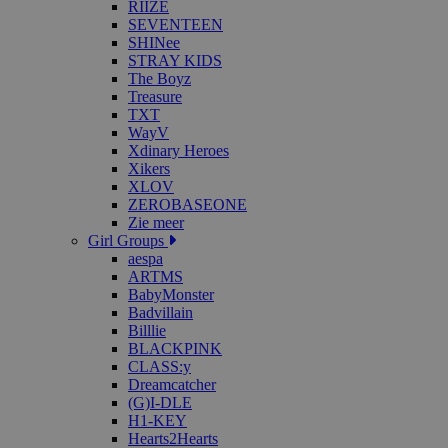
RIIZE
SEVENTEEN
SHINee
STRAY KIDS
The Boyz
Treasure
TXT
WayV
Xdinary Heroes
Xikers
XLOV
ZEROBASEONE
Zie meer
Girl Groups
aespa
ARTMS
BabyMonster
Badvillain
Billlie
BLACKPINK
CLASS:y
Dreamcatcher
(G)I-DLE
H1-KEY
Hearts2Hearts