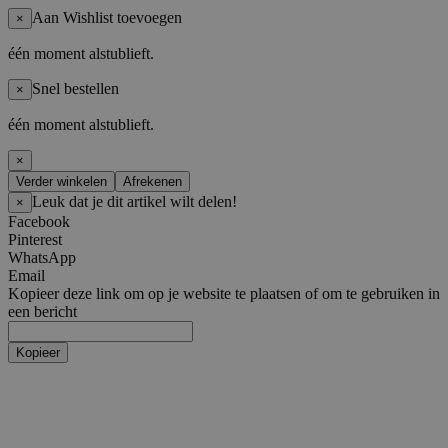
Aan Wishlist toevoegen
×
één moment alstublieft.
Snel bestellen
×
één moment alstublieft.
×
Verder winkelen
Afrekenen
Leuk dat je dit artikel wilt delen!
×
Facebook
Pinterest
WhatsApp
Email
Kopieer deze link om op je website te plaatsen of om te gebruiken in
een bericht
Kopieer
Artiesten
Boy Groups
AHOF
ATEEZ