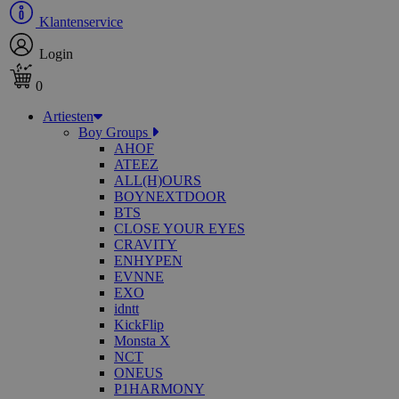
Klantenservice
Login
0
Artiesten
Boy Groups
AHOF
ATEEZ
ALL(H)OURS
BOYNEXTDOOR
BTS
CLOSE YOUR EYES
CRAVITY
ENHYPEN
EVNNE
EXO
idntt
KickFlip
Monsta X
NCT
ONEUS
P1HARMONY