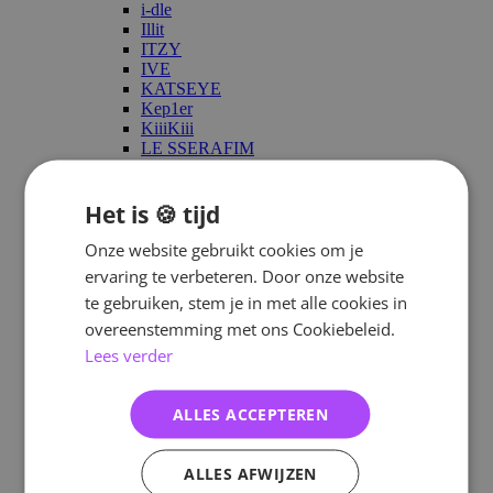
i-dle
Illit
ITZY
IVE
KATSEYE
Kep1er
KiiiKiii
LE SSERAFIM
Kiss Of Life
Loossemble
MAMAMOO
Het is 🍪 tijd
NewJeans
NMIXX
Onze website gebruikt cookies om je
Purple Kiss
ervaring te verbeteren. Door onze website
Red Velvet
te gebruiken, stem je in met alle cookies in
STAYC
TripleS
overeenstemming met ons Cookiebeleid.
TWICE
Lees verder
Unis
Viviz
XG
ALLES ACCEPTEREN
Zie meer
Solo
Bain
ALLES AFWIJZEN
Baekho