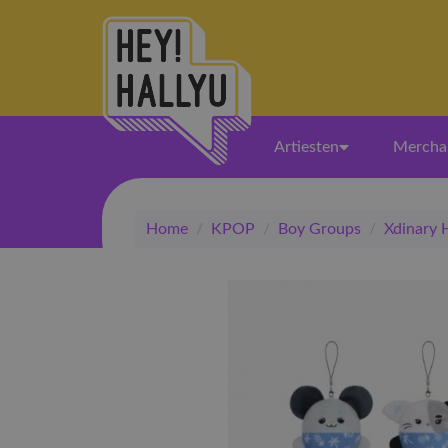
Artiesten
Mercha
Home
/
KPOP
/
Boy Groups
/
Xdinary 