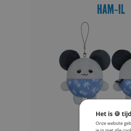
Het is 🍪 tij
Onze website gebr
je in met alle c