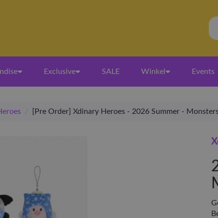
ndise
Exclusive
SALE
Winkel
Events
Heroes
/
[Pre Order] Xdinary Heroes - 2026 Summer - Monste
X
Ge
B