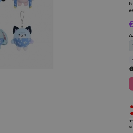
F
ee
€
A
v