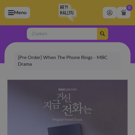
0
Menu
bmenu (Artiesten)
ubmenu (Merchandise)
Zoeken
bmenu (Exclusive)
[Pre Order] When The Phone Rings - MBC
bmenu (Winkel)
Drama