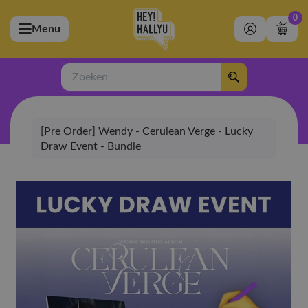
0
Menu
bmenu (Artiesten)
ubmenu (Merchandise)
Zoeken
bmenu (Exclusive)
[Pre Order] Wendy - Cerulean Verge - Lucky
bmenu (Winkel)
Draw Event - Bundle