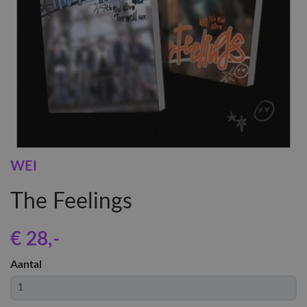
WEI
The Feelings
€ 28
,-
Aantal