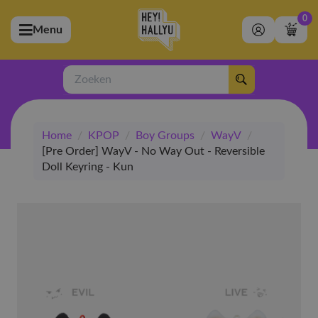
0
Menu
bmenu (Artiesten)
ubmenu (Merchandise)
Zoeken
bmenu (Exclusive)
Home
/
KPOP
/
Boy Groups
/
WayV
/
bmenu (Winkel)
[Pre Order] WayV - No Way Out - Reversible
Doll Keyring - Kun