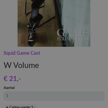
Squid Game Cast
W Volume
€ 21
,-
Aantal
Cadeau papier 3
,-