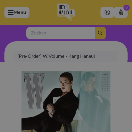
0
Menu
bmenu (Artiesten)
ubmenu (Merchandise)
Zoeken
bmenu (Exclusive)
[Pre-Order] W Volume - Kang Haneul
bmenu (Winkel)