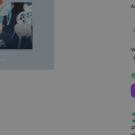
A
V
v