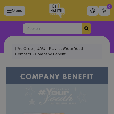
0
Menu
bmenu (Artiesten)
ubmenu (Merchandise)
Zoeken
bmenu (Exclusive)
[Pre Order] UAU - Playlist #Your Youth -
bmenu (Winkel)
Compact - Company Benefit