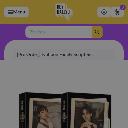
0
Menu
bmenu (Artiesten)
ubmenu (Merchandise)
Zoeken
bmenu (Exclusive)
[Pre Order] Typhoon Family Script Set
bmenu (Winkel)