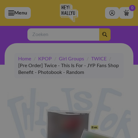
0
Menu
bmenu (Artiesten)
ubmenu (Merchandise)
Zoeken
bmenu (Exclusive)
Home
/
KPOP
/
Girl Groups
/
TWICE
/
bmenu (Winkel)
[Pre Order] Twice - This Is For - JYP Fans Shop
Benefit - Photobook - Random