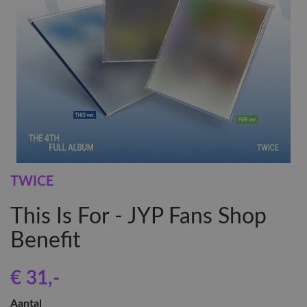
TWICE
This Is For - JYP Fans Shop
Benefit
€ 31
,-
Aantal