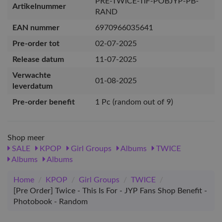
PRE-TWICE-TIF-POBJYP-PB-
Artikelnummer
RAND
EAN nummer
6970966035641
Pre-order tot
02-07-2025
Release datum
11-07-2025
Verwachte
01-08-2025
leverdatum
Pre-order benefit
1 Pc (random out of 9)
Shop meer
SALE
KPOP
Girl Groups
Albums
TWICE
Albums
Albums
Home
/
KPOP
/
Girl Groups
/
TWICE
/
[Pre Order] Twice - This Is For - JYP Fans Shop Benefit -
Photobook - Random