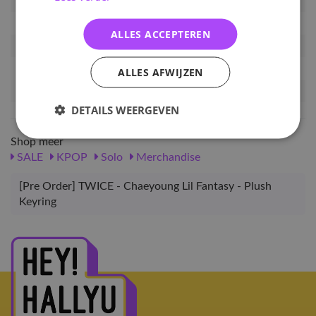
Artikelnummer
PRE-CY-LF-PKR
EAN nummer
4794211064680
ALLES ACCEPTEREN
Pre-order tot
30-09-2025
Release datum
22-12-2025
ALLES AFWIJZEN
Verwachte leverdatum
24-01-2026
DETAILS WEERGEVEN
Shop meer
SALE
KPOP
Solo
Merchandise
[Pre Order] TWICE - Chaeyoung Lil Fantasy - Plush
Keyring