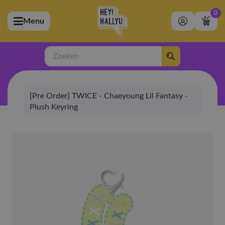
0
Menu
bmenu (Artiesten)
ubmenu (Merchandise)
Zoeken
bmenu (Exclusive)
[Pre Order] TWICE - Chaeyoung Lil Fantasy -
bmenu (Winkel)
Plush Keyring