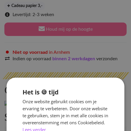
Cadeau papier 3
,-
Levertijd: 2-3 weken
Houd mij op de hoogte
Niet op voorraad
in Arnhem
Indien op voorraad
binnen 2 werkdagen
verzonden
Omschrijving
Het is 🍪 tijd
Onze website gebruikt cookies om je
ervaring te verbeteren. Door onze website
te gebruiken, stem je in met alle cookies in
Specificaties
overeenstemming met ons Cookiebeleid.
Lees verder