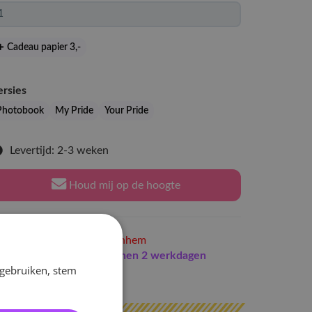
Cadeau papier 3
,-
ersies
Photobook
My Pride
Your Pride
Levertijd: 2-3 weken
Houd mij op de hoogte
Niet op voorraad
in Arnhem
Indien op voorraad
binnen 2 werkdagen
 gebruiken, stem
erzonden