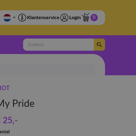
Klantenservice
Login
0
Zoeken
IOT
My Pride
 25
,-
antal