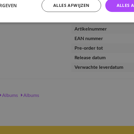
ERGEVEN
ALLES AFWIJZEN
ALLES 
Specificaties
Artikelnummer
EAN nummer
Pre-order tot
Release datum
Verwachte leverdatum
Albums
Albums