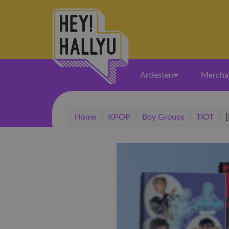
Artiesten
Mercha
Home
/
KPOP
/
Boy Groups
/
TIOT
/