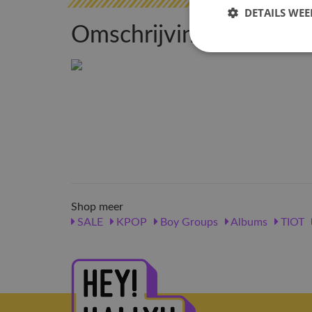
DETAILS WE
Omschrijving
Shop meer
SALE
KPOP
Boy Groups
Albums
TIOT