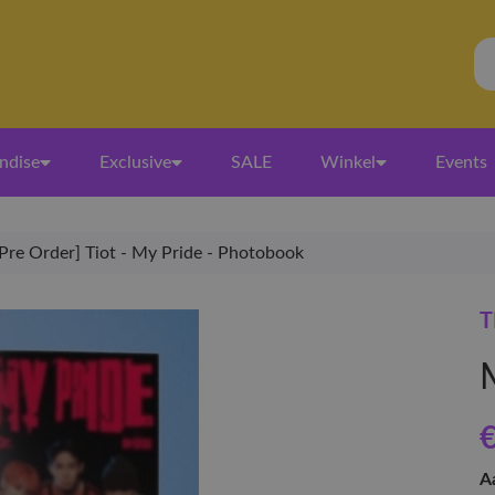
ndise
Exclusive
SALE
Winkel
Events
[Pre Order] Tiot - My Pride - Photobook
T
€
A