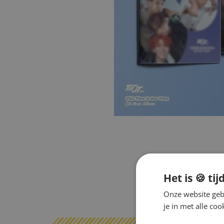
Het is 🍪 tij
Onze website gebr
je in met alle c