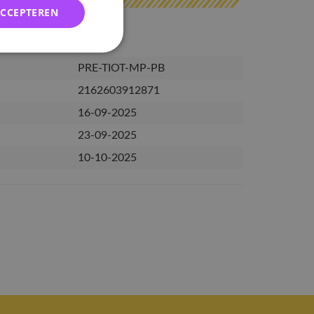
ACCEPTEREN
PRE-TIOT-MP-PB
2162603912871
16-09-2025
23-09-2025
10-10-2025