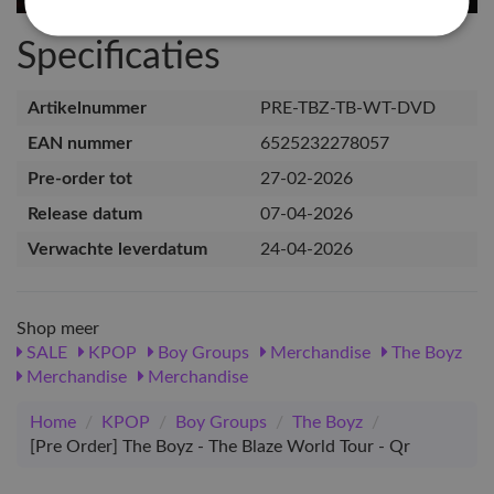
Specificaties
Artikelnummer
PRE-TBZ-TB-WT-DVD
EAN nummer
6525232278057
Pre-order tot
27-02-2026
Release datum
07-04-2026
Verwachte leverdatum
24-04-2026
Shop meer
SALE
KPOP
Boy Groups
Merchandise
The Boyz
Merchandise
Merchandise
Home
/
KPOP
/
Boy Groups
/
The Boyz
/
[Pre Order] The Boyz - The Blaze World Tour - Qr