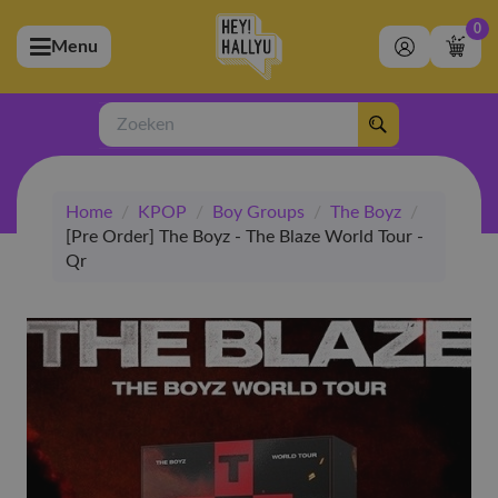
0
Menu
bmenu (Artiesten)
ubmenu (Merchandise)
Zoeken
bmenu (Exclusive)
Home
/
KPOP
/
Boy Groups
/
The Boyz
/
bmenu (Winkel)
[Pre Order] The Boyz - The Blaze World Tour -
Qr