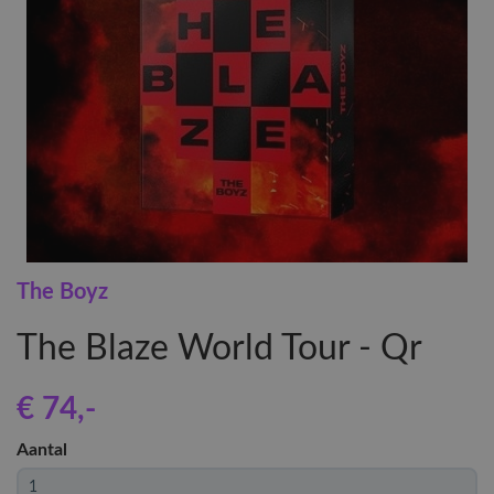
The Boyz
The Blaze World Tour - Qr
€ 74
,-
Aantal