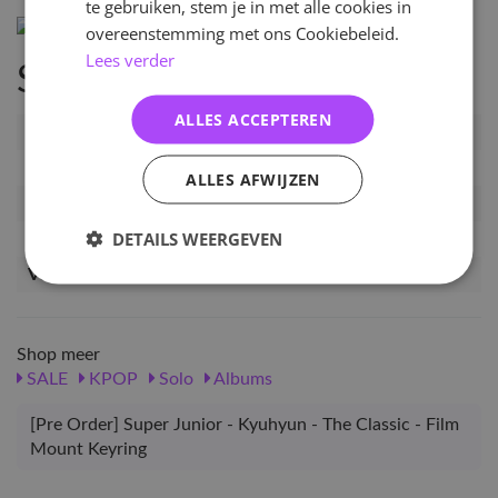
te gebruiken, stem je in met alle cookies in
overeenstemming met ons Cookiebeleid.
Lees verder
Specificaties
ALLES ACCEPTEREN
Artikelnummer
PRE-KYU-TC-FMKR
EAN nummer
4638983282197
ALLES AFWIJZEN
Pre-order tot
11-11-2025
DETAILS WEERGEVEN
Release datum
21-11-2025
Verwachte leverdatum
12-12-2025
Shop meer
SALE
KPOP
Solo
Albums
[Pre Order] Super Junior - Kyuhyun - The Classic - Film
Mount Keyring