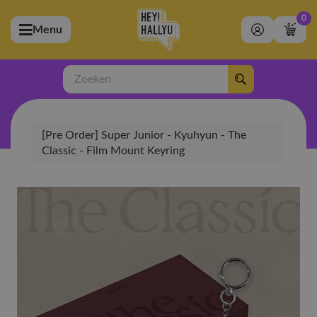
0
Menu
bmenu (Artiesten)
ubmenu (Merchandise)
Zoeken
bmenu (Exclusive)
[Pre Order] Super Junior - Kyuhyun - The
bmenu (Winkel)
Classic - Film Mount Keyring