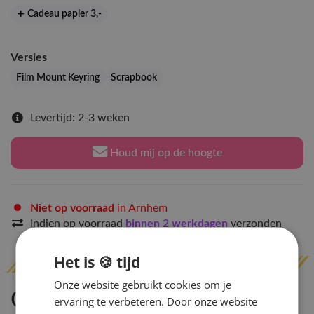
Cadeau papier 3
,-
Versies
Film Mount Keyring
Scrapbook
Levertijd: 2-3 weken
Houd mij op de hoogte
Niet op voorraad
in Arnhem
Indien op voorraad
binnen 2 werkdagen
verzonden
Het is 🍪 tijd
Onze website gebruikt cookies om je
Omschrijving
ervaring te verbeteren. Door onze website