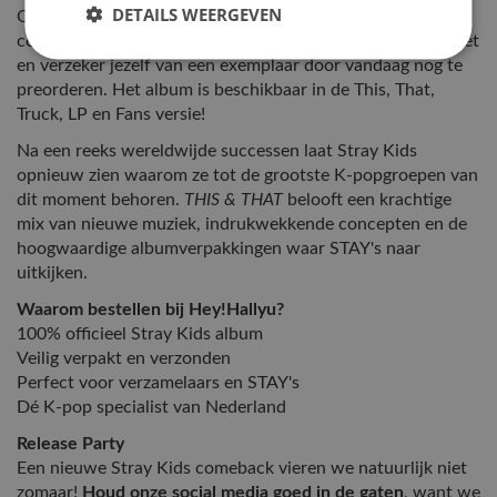
DETAILS WEERGEVEN
Op
7 augustus 2026
maakt Stray Kids hun langverwachte
comeback met een gloednieuw album. Mis deze release niet
en verzeker jezelf van een exemplaar door vandaag nog te
preorderen. Het album is beschikbaar in de This, That,
Truck, LP en Fans versie!
Na een reeks wereldwijde successen laat Stray Kids
opnieuw zien waarom ze tot de grootste K-popgroepen van
dit moment behoren.
THIS & THAT
belooft een krachtige
mix van nieuwe muziek, indrukwekkende concepten en de
hoogwaardige albumverpakkingen waar STAY's naar
uitkijken.
Waarom bestellen bij Hey!Hallyu?
100% officieel Stray Kids album
Veilig verpakt en verzonden
Perfect voor verzamelaars en STAY's
Dé K-pop specialist van Nederland
Release Party
Een nieuwe Stray Kids comeback vieren we natuurlijk niet
zomaar!
Houd onze social media goed in de gaten
, want we