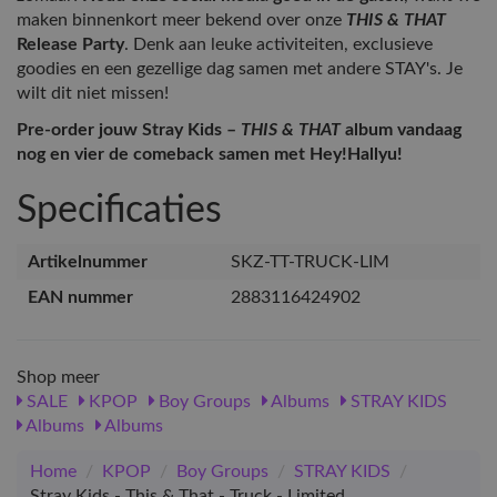
maken binnenkort meer bekend over onze
THIS & THAT
Release Party
. Denk aan leuke activiteiten, exclusieve
goodies en een gezellige dag samen met andere STAY's. Je
wilt dit niet missen!
Pre-order jouw Stray Kids –
THIS & THAT
album vandaag
nog en vier de comeback samen met Hey!Hallyu!
Specificaties
Artikelnummer
SKZ-TT-TRUCK-LIM
EAN nummer
2883116424902
Shop meer
SALE
KPOP
Boy Groups
Albums
STRAY KIDS
Albums
Albums
Home
/
KPOP
/
Boy Groups
/
STRAY KIDS
/
Stray Kids - This & That - Truck - Limited