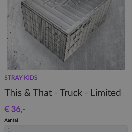
STRAY KIDS
This & That - Truck - Limited
€ 36
,-
Aantal