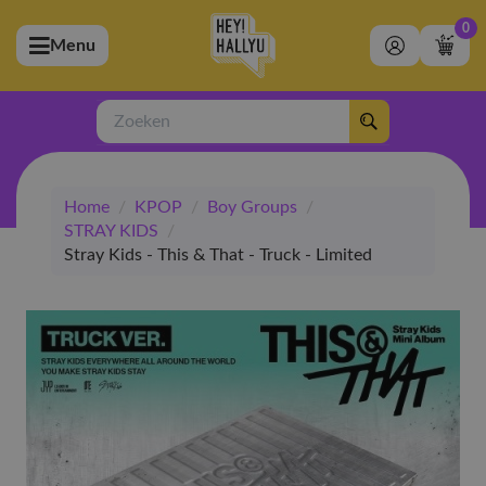
0
Menu
bmenu (Artiesten)
ubmenu (Merchandise)
Zoeken
bmenu (Exclusive)
Home
/
KPOP
/
Boy Groups
/
bmenu (Winkel)
STRAY KIDS
/
Stray Kids - This & That - Truck - Limited