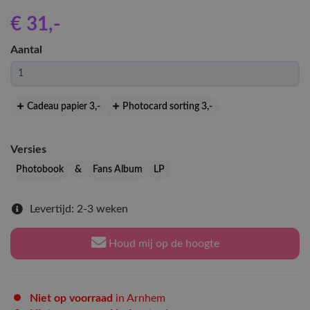
€ 31
,-
Aantal
Cadeau papier 3
,-
Photocard sorting 3
,-
Versies
Photobook
&
Fans Album
LP
Levertijd: 2-3 weken
Houd mij op de hoogte
Niet op voorraad
in Arnhem