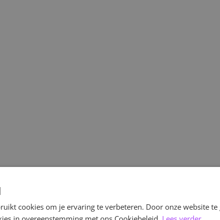
d
uikt cookies om je ervaring te verbeteren. Door onze website te
ookies in overeenstemming met ons Cookiebeleid.
Lees verder