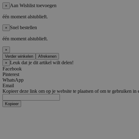
Aan Wishlist toevoegen
×
één moment alstublieft.
Snel bestellen
×
één moment alstublieft.
×
Verder winkelen
Afrekenen
Leuk dat je dit artikel wilt delen!
×
Facebook
Pinterest
WhatsApp
Email
Kopieer deze link om op je website te plaatsen of om te gebruiken in 
Kopieer
Artiesten
Boy Groups
AHOF
ATEEZ
ALL(H)OURS