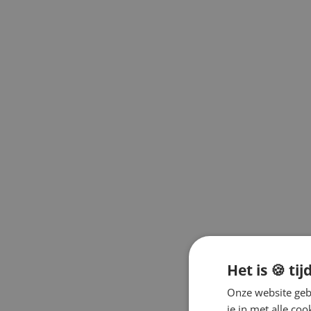
Kai
Kang Daniel
Kwon Eun Bi
Sunmi
Taemin
Soojin
Taeyeon
Wendy
Wonho
Woodz
Yukika
Yves
Zie meer
Co-Ed & Collab
AKMU
KARD
Signed Albums
O.S.T.
Merchandise
Light Sticks
Season's Greetings
Het is 🍪 tij
Photocards
Tijdschriften
Onze website gebr
Leer Koreaans
je in met alle c