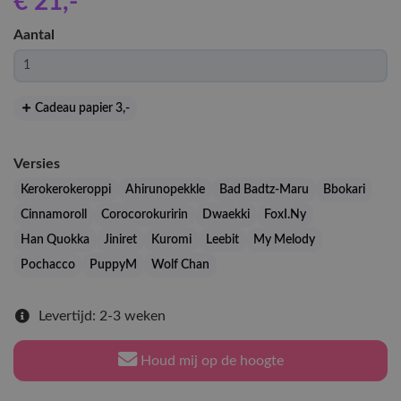
€ 21
,-
Aantal
Cadeau papier 3
,-
Versies
Kerokerokeroppi
Ahirunopekkle
Bad Badtz-Maru
Bbokari
Cinnamoroll
Corocorokuririn
Dwaekki
FoxI.Ny
Han Quokka
Jiniret
Kuromi
Leebit
My Melody
Pochacco
PuppyM
Wolf Chan
Levertijd: 2-3 weken
Houd mij op de hoogte