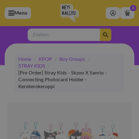
0
Menu
bmenu (Artiesten)
ubmenu (Merchandise)
Zoeken
bmenu (Exclusive)
Home
/
KPOP
/
Boy Groups
/
bmenu (Winkel)
STRAY KIDS
/
[Pre Order] Stray Kids - Skzoo X Sanrio -
Connecting Photocard Holder -
Kerokerokeroppi