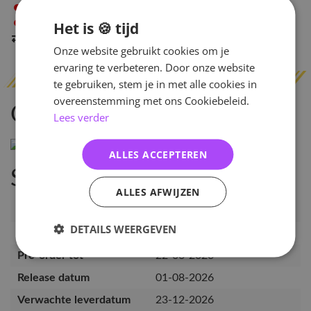
Niet op voorraad
in Arnhem
Niet op voorraad
Het is 🍪 tijd
in Amsterdam
Indien op voorraad
binnen 2 werkdagen
verzonden
Onze website gebruikt cookies om je
ervaring te verbeteren. Door onze website
te gebruiken, stem je in met alle cookies in
overeenstemming met ons Cookiebeleid.
Omschrijving
Lees verder
ALLES ACCEPTEREN
Specificaties
ALLES AFWIJZEN
Artikelnummer
SKZOOXSAN-CWCB-AR
DETAILS WEERGEVEN
EAN nummer
1000089088769
Pre-order tot
22-06-2026
Release datum
01-08-2026
Verwachte leverdatum
23-12-2026