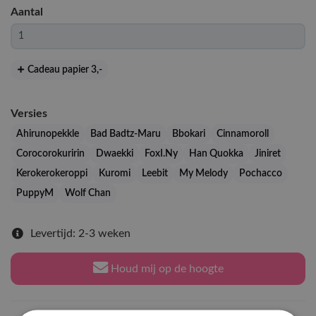
Aantal
Cadeau papier 3
,-
Versies
Ahirunopekkle
Bad Badtz-Maru
Bbokari
Cinnamoroll
Corocorokuririn
Dwaekki
FoxI.Ny
Han Quokka
Jiniret
Kerokerokeroppi
Kuromi
Leebit
My Melody
Pochacco
PuppyM
Wolf Chan
Levertijd: 2-3 weken
Houd mij op de hoogte