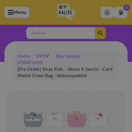
0
Menu
bmenu (Artiesten)
ubmenu (Merchandise)
Zoeken
bmenu (Exclusive)
Home
/
KPOP
/
Boy Groups
/
bmenu (Winkel)
STRAY KIDS
/
[Pre Order] Stray Kids - Skzoo X Sanrio - Card
Wallet Cross Bag - Ahirunopekkle