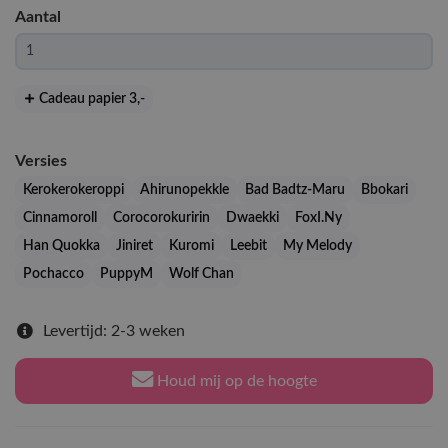
Aantal
Cadeau papier 3
,-
Versies
Kerokerokeroppi
Ahirunopekkle
Bad Badtz-Maru
Bbokari
Cinnamoroll
Corocorokuririn
Dwaekki
FoxI.Ny
Han Quokka
Jiniret
Kuromi
Leebit
My Melody
Pochacco
PuppyM
Wolf Chan
Levertijd: 2-3 weken
Houd mij op de hoogte