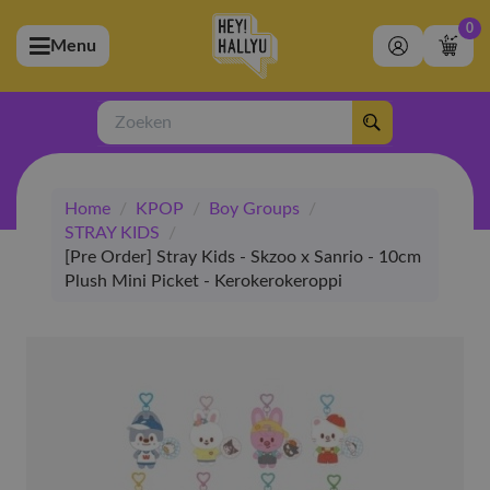
0
Menu
bmenu (Artiesten)
ubmenu (Merchandise)
Zoeken
bmenu (Exclusive)
Home
/
KPOP
/
Boy Groups
/
bmenu (Winkel)
STRAY KIDS
/
[Pre Order] Stray Kids - Skzoo x Sanrio - 10cm
Plush Mini Picket - Kerokerokeroppi