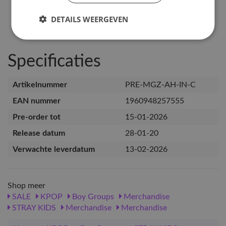
DETAILS WEERGEVEN
Specificaties
Artikelnummer
PRE-MGZ-AH-IN-C
EAN nummer
1960948257555
Pre-order tot
15-01-2026
Release datum
28-01-20
Verwachte leverdatum
13-02-2026
Shop meer
SALE
KPOP
Boy Groups
Merchandise
STRAY KIDS
Merchandise
Merchandise