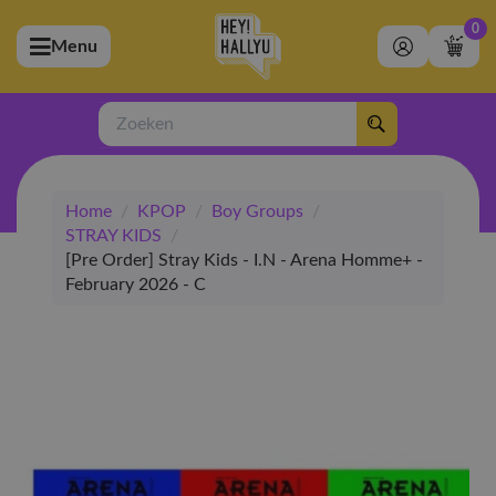
0
Menu
bmenu (Artiesten)
ubmenu (Merchandise)
Zoeken
bmenu (Exclusive)
Home
/
KPOP
/
Boy Groups
/
bmenu (Winkel)
STRAY KIDS
/
[Pre Order] Stray Kids - I.N - Arena Homme+ -
February 2026 - C