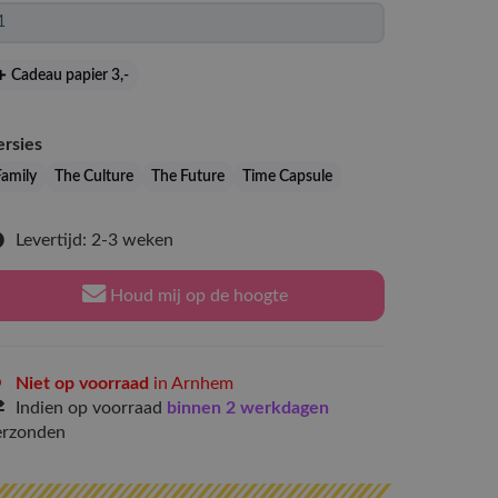
Cadeau papier 3
,-
ersies
Family
The Culture
The Future
Time Capsule
Levertijd: 2-3 weken
Houd mij op de hoogte
Niet op voorraad
in Arnhem
Indien op voorraad
binnen 2 werkdagen
erzonden