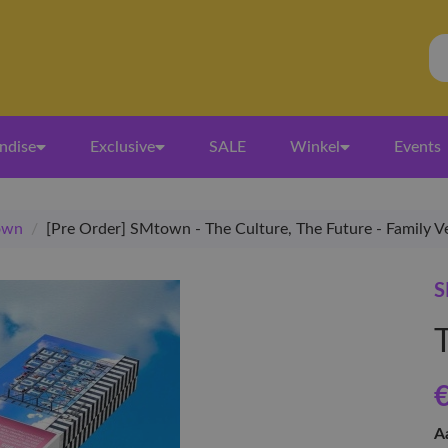
ndise
Exclusive
SALE
Winkel
Events
own
/
[Pre Order] SMtown - The Culture, The Future - Family Ve
S
€
A