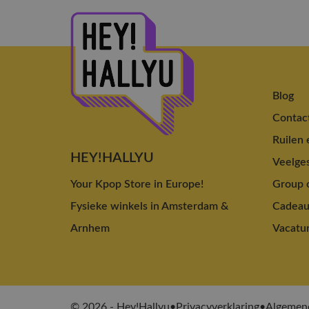
Blog
Contac
Ruilen 
HEY!HALLYU
Veelges
Your Kpop Store in Europe!
Group o
Fysieke winkels in Amsterdam &
Cadea
Arnhem
Vacatu
© 2026 - Hey!Hallyu
•
Privacyverklaring
•
Algemen