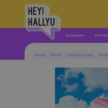
Artiesten
Mercha
Home
/
KPOP
/
Co-Ed & Collab
/
SMT