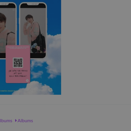
lbums
Albums