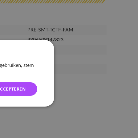
PRE-SMT-TCTF-FAM
4306509147823
24-01-2025
14-02-2025
 gebruiken, stem
28-02-2025
ACCEPTEREN