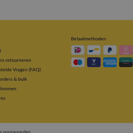
Betaalmethoden
t
en retourneren
telde Vragen (FAQ)
rders & bulk
ubonnen
res
e voorwaarden