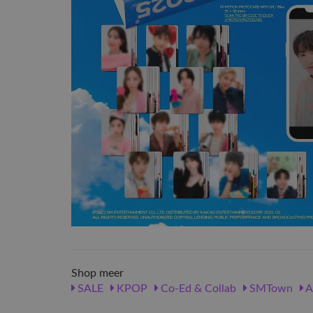
Shop meer
SALE
KPOP
Co-Ed & Collab
SMTown
A