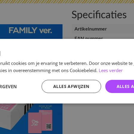
Specificaties
Artikelnummer
EAN nummer
Pre-order tot
d
Release datum
uikt cookies om je ervaring te verbeteren. Door onze website te
Verwachte leverdatum
ookies in overeenstemming met ons Cookiebeleid.
Lees verder
ERGEVEN
ALLES AFWIJZEN
ALLES 