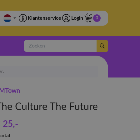
Klantenservice
Login
0
Zoeken
r.
MTown
The Culture The Future
 25
,-
antal