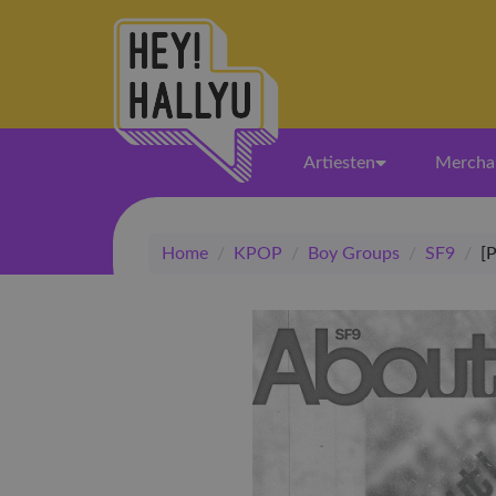
Artiesten
Mercha
Home
/
KPOP
/
Boy Groups
/
SF9
/
[P