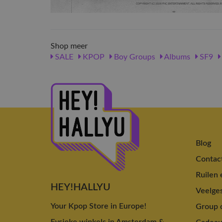
Shop meer
SALE
KPOP
Boy Groups
Albums
SF9
Blog
Contac
Ruilen 
HEY!HALLYU
Veelges
Your Kpop Store in Europe!
Group o