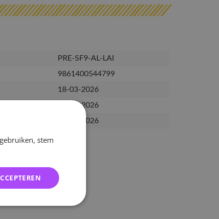
PRE-SF9-AL-LAI
9861400544799
18-03-2026
26-03-2026
17-04-2026
 gebruiken, stem
ACCEPTEREN