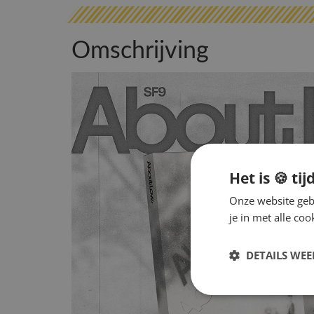
Omschrijving
Het is 🍪 tij
Onze website gebr
je in met alle c
DETAILS WE