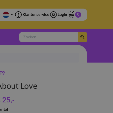
Klantenservice
Login
0
Zoeken
F9
About Love
 25
,-
antal