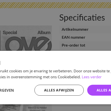
Specificaties
Artikelnummer
EAN nummer
Pre-order tot
Release datum
Verwachte leverdatum
d
uikt cookies om je ervaring te verbeteren. Door onze website te
ookies in overeenstemming met ons Cookiebeleid.
Lees verder
ERGEVEN
ALLES AFWIJZEN
ALLES 