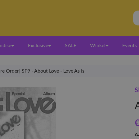
ndise
Exclusive
SALE
Winkel
Events
re Order] SF9 - About Love - Love As Is
S
€
A