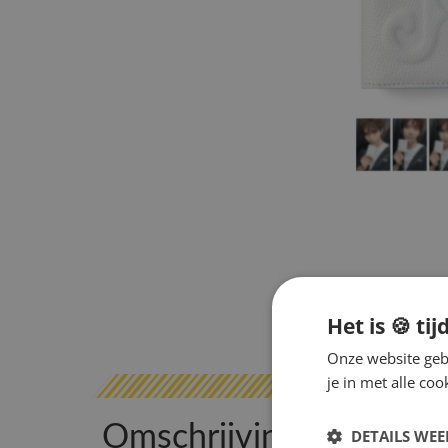
Het is 🍪 tij
Onze website gebr
je in met alle c
Omschrijving
DETAILS WE