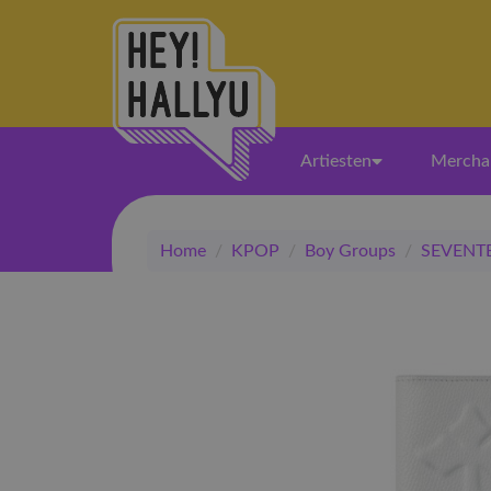
Artiesten
Mercha
Home
/
KPOP
/
Boy Groups
/
SEVENT