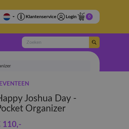
Klantenservice
Login
0
Zoeken
anizer
EVENTEEN
Happy Joshua Day -
Pocket Organizer
€ 110
,-