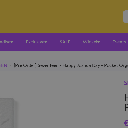
ndise
Exclusive
SALE
Winkel
Events
EEN
/
[Pre Order] Seventeen - Happy Joshua Day - Pocket Org
S