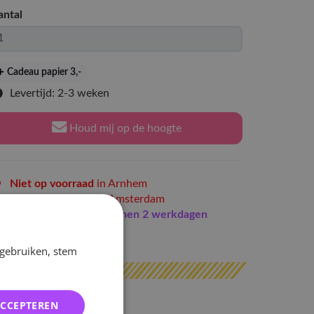
antal
Cadeau papier 3
,-
Levertijd: 2-3 weken
Houd mij op de hoogte
Niet op voorraad
in Arnhem
Niet op voorraad
in Amsterdam
Indien op voorraad
binnen 2 werkdagen
erzonden
 gebruiken, stem
ACCEPTEREN