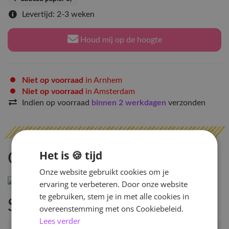
Levertijd: 2-3 weken
Houd mij op de hoogte
Niet op voorraad
in Arnhem
Niet op voorraad
in Amsterdam
Indien op voorraad
binnen 2 werkdagen
verzonden
Het is 🍪 tijd
Omschrijving
Onze website gebruikt cookies om je
ervaring te verbeteren. Door onze website
te gebruiken, stem je in met alle cookies in
Specificaties
overeenstemming met ons Cookiebeleid.
Lees verder