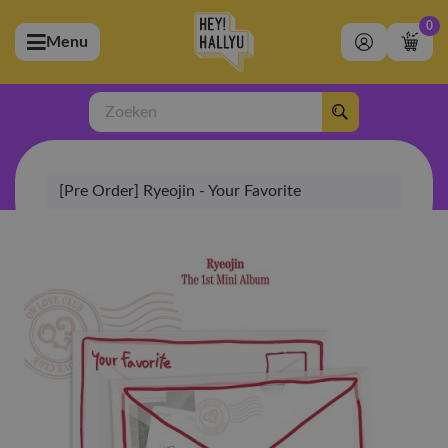
0
Menu
bmenu (Artiesten)
ubmenu (Merchandise)
Zoeken
bmenu (Exclusive)
[Pre Order] Ryeojin - Your Favorite
bmenu (Winkel)