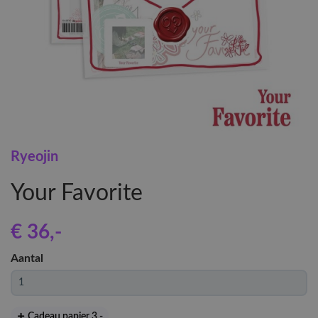
Ryeojin
Your Favorite
€ 36
,-
Aantal
Cadeau papier 3
,-