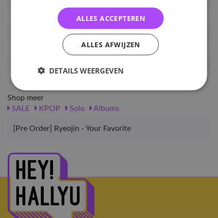
Artikelnummer
PRE-RYJ-YF
EAN nummer
9171861506572
ALLES ACCEPTEREN
Pre-order tot
27-05-2026
ALLES AFWIJZEN
Release datum
02-06-2026
Verwachte leverdatum
19-06-2026
DETAILS WEERGEVEN
Shop meer
SALE
KPOP
Solo
Albums
[Pre Order] Ryeojin - Your Favorite