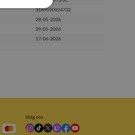
PRE-R44-TS-JC
3169590924732
28-05-2026
29-05-2026
17-06-2026
Volg ons