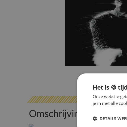
Het is 🍪 tij
Onze website gebr
je in met alle c
Omschrijving
DETAILS WE