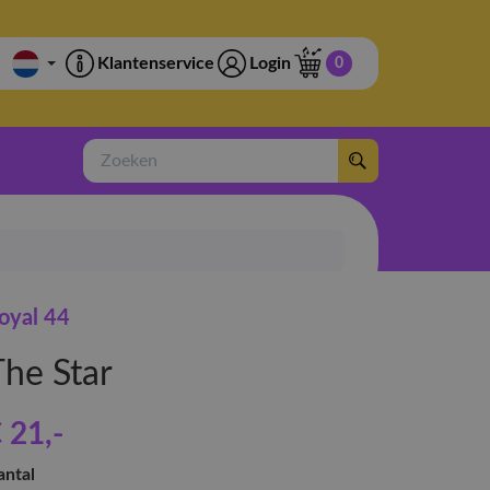
Klantenservice
Login
0
Zoeken
oyal 44
The Star
 21
,-
antal