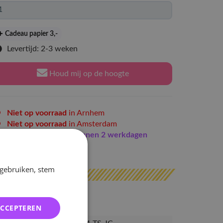
Cadeau papier 3
,-
Levertijd: 2-3 weken
Houd mij op de hoogte
Niet op voorraad
in Arnhem
Niet op voorraad
in Amsterdam
Indien op voorraad
binnen 2 werkdagen
erzonden
 gebruiken, stem
ACCEPTEREN