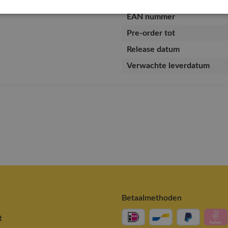
Artikelnummer
EAN nummer
Pre-order tot
Release datum
Verwachte leverdatum
Betaalmethoden
t