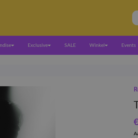
ndise
Exclusive
SALE
Winkel
Events
R
€
A