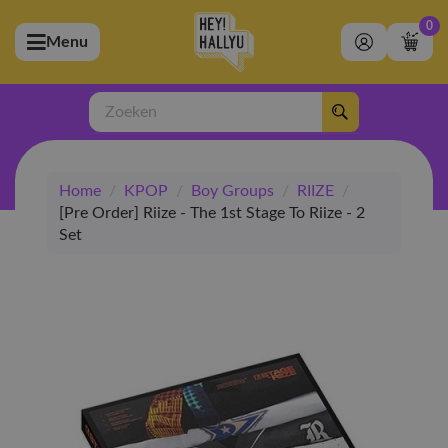
0
Menu
bmenu (Artiesten)
ubmenu (Merchandise)
Zoeken
bmenu (Exclusive)
Home
/
KPOP
/
Boy Groups
/
RIIZE
/
bmenu (Winkel)
[Pre Order] Riize - The 1st Stage To Riize - 2
Set