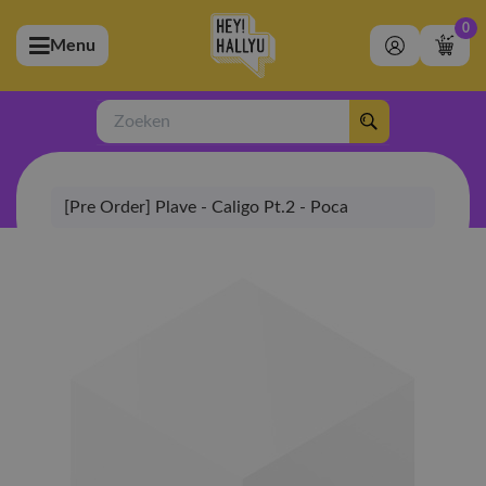
0
Menu
bmenu (Artiesten)
ubmenu (Merchandise)
Zoeken
bmenu (Exclusive)
[Pre Order] Plave - Caligo Pt.2 - Poca
bmenu (Winkel)