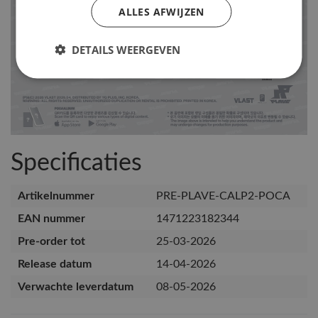
ALLES AFWIJZEN
DETAILS WEERGEVEN
Specificaties
Artikelnummer
PRE-PLAVE-CALP2-POCA
EAN nummer
1471223182344
Pre-order tot
25-03-2026
Release datum
14-04-2026
Verwachte leverdatum
08-05-2026