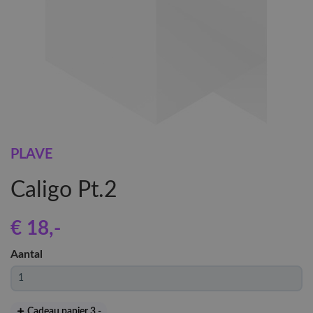
PLAVE
Caligo Pt.2
€ 18
,-
Aantal
Cadeau papier 3
,-