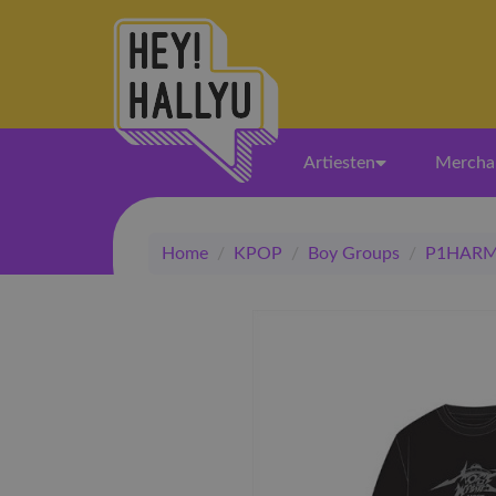
Artiesten
Mercha
Home
/
KPOP
/
Boy Groups
/
P1HAR