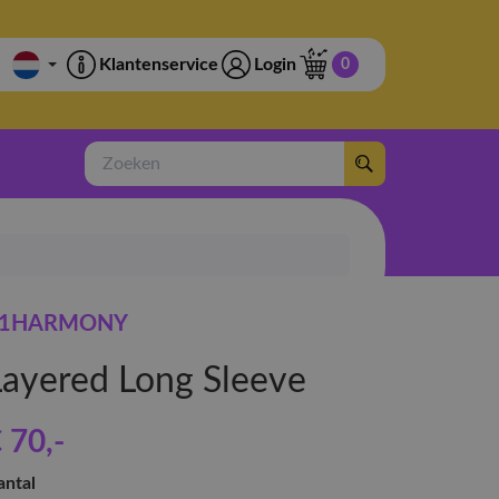
Klantenservice
Login
0
Zoeken
P1HARMONY
Layered Long Sleeve
 70
,-
antal