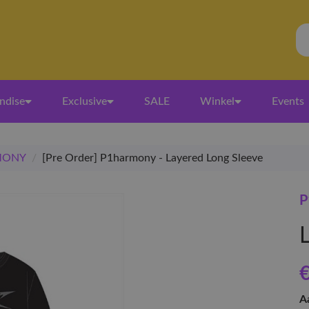
ndise
Exclusive
SALE
Winkel
Events
MONY
/
[Pre Order] P1harmony - Layered Long Sleeve
€
A