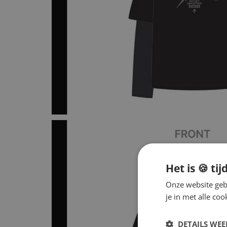
Het is 🍪 tij
Onze website gebr
je in met alle c
DETAILS WE