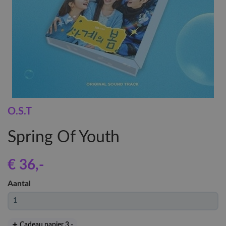
O.S.T
Spring Of Youth
€ 36
,-
Aantal
Cadeau papier 3
,-