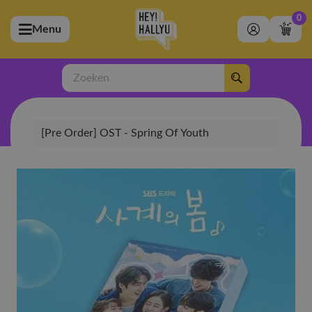
0
Menu
bmenu (Artiesten)
ubmenu (Merchandise)
Zoeken
bmenu (Exclusive)
[Pre Order] OST - Spring Of Youth
bmenu (Winkel)