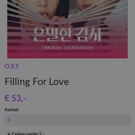
O.S.T
Filling For Love
€ 53
,-
Aantal
Cadeau papier 3
,-