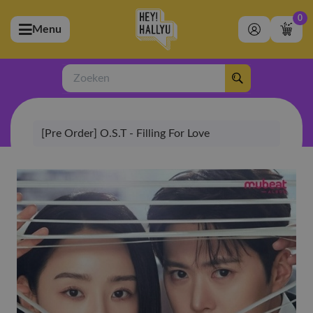
0
Menu
bmenu (Artiesten)
ubmenu (Merchandise)
Zoeken
bmenu (Exclusive)
[Pre Order] O.S.T - Filling For Love
bmenu (Winkel)