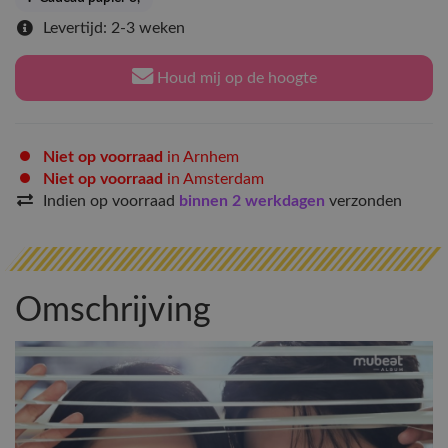
Levertijd: 2-3 weken
Houd mij op de hoogte
Niet op voorraad
in Arnhem
Niet op voorraad
in Amsterdam
Indien op voorraad
binnen 2 werkdagen
verzonden
Omschrijving