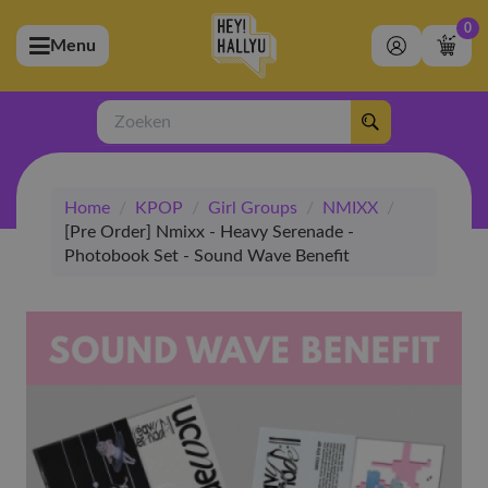
0
Menu
bmenu (Artiesten)
ubmenu (Merchandise)
Zoeken
bmenu (Exclusive)
Home
/
KPOP
/
Girl Groups
/
NMIXX
/
bmenu (Winkel)
[Pre Order] Nmixx - Heavy Serenade -
Photobook Set - Sound Wave Benefit