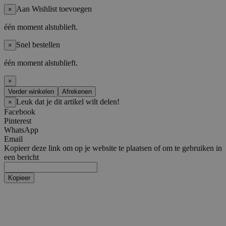
Aan Wishlist toevoegen
×
één moment alstublieft.
Snel bestellen
×
één moment alstublieft.
×
Verder winkelen
Afrekenen
Leuk dat je dit artikel wilt delen!
×
Facebook
Pinterest
WhatsApp
Email
Kopieer deze link om op je website te plaatsen of om te gebruiken in
een bericht
Kopieer
Artiesten
Boy Groups
AHOF
ATEEZ