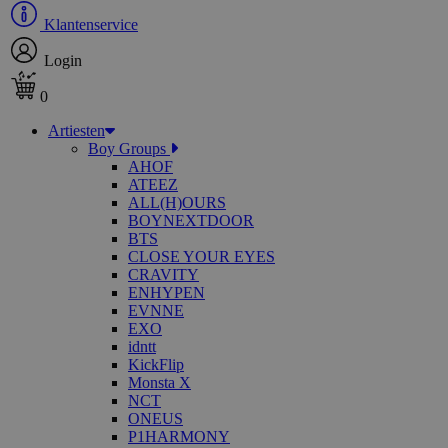
Klantenservice
Login
0
Artiesten
Boy Groups
AHOF
ATEEZ
ALL(H)OURS
BOYNEXTDOOR
BTS
CLOSE YOUR EYES
CRAVITY
ENHYPEN
EVNNE
EXO
idntt
KickFlip
Monsta X
NCT
ONEUS
P1HARMONY