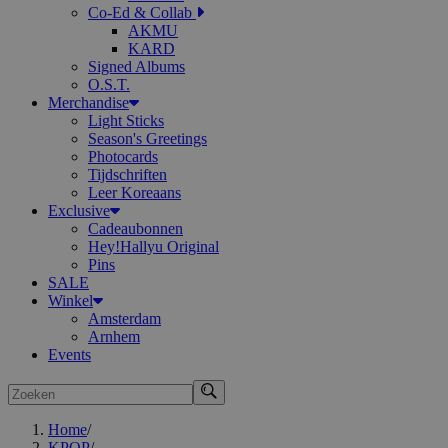
Co-Ed & Collab
AKMU
KARD
Signed Albums
O.S.T.
Merchandise
Light Sticks
Season's Greetings
Photocards
Tijdschriften
Leer Koreaans
Exclusive
Cadeaubonnen
Hey!Hallyu Original
Pins
SALE
Winkel
Amsterdam
Arnhem
Events
Zoeken
Home
/
KPOP
/