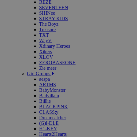
RIIZE
SEVENTEEN
SHINee
STRAY KIDS
The Boyz
Treasure
TXT
WayV
Xdinary Heroes
Xikers
XLOV
ZEROBASEONE
Zie meer
Girl Groups
aespa
ARTMS
BabyMonster
Badvillain
Billlie
BLACKPINK
CLASS:y
Dreamcatcher
(G)I-DLE
H1-KEY
Hearts2Hearts