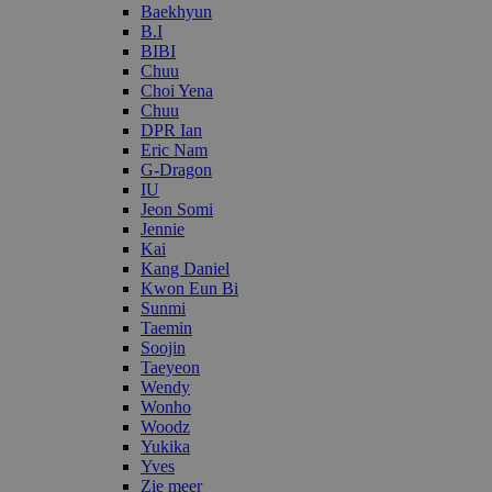
Baekhyun
B.I
BIBI
Chuu
Choi Yena
Chuu
DPR Ian
Eric Nam
G-Dragon
IU
Jeon Somi
Jennie
Kai
Kang Daniel
Kwon Eun Bi
Sunmi
Taemin
Soojin
Taeyeon
Wendy
Wonho
Woodz
Yukika
Yves
Zie meer