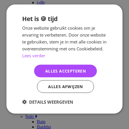
i-dle
Illit
ITZY
Het is 🍪 tijd
IVE
KATSEYE
Onze website gebruikt cookies om je
Kep1er
KiiiKiii
ervaring te verbeteren. Door onze website
LE SSERAFIM
te gebruiken, stem je in met alle cookies in
Kiss Of Life
overeenstemming met ons Cookiebeleid.
Loossemble
MAMAMOO
Lees verder
NewJeans
NMIXX
Purple Kiss
ALLES ACCEPTEREN
Red Velvet
STAYC
TripleS
ALLES AFWIJZEN
TWICE
Unis
Viviz
DETAILS WEERGEVEN
XG
Zie meer
Solo
Bain
Baekho