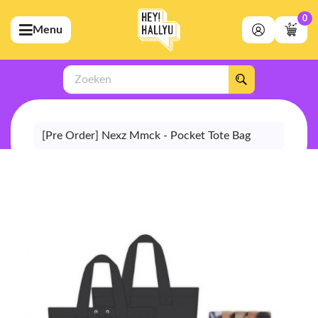
0
Menu
bmenu (Artiesten)
ubmenu (Merchandise)
Zoeken
bmenu (Exclusive)
[Pre Order] Nexz Mmck - Pocket Tote Bag
bmenu (Winkel)