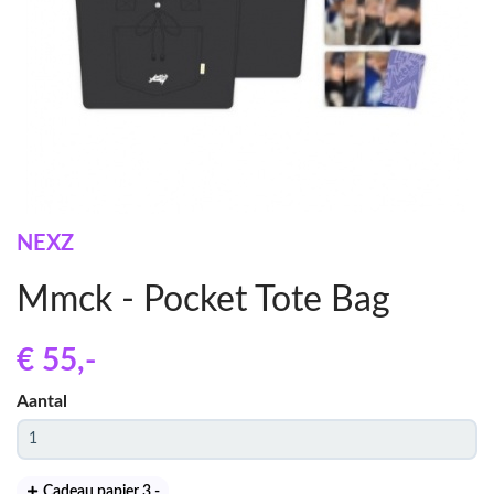
NEXZ
Mmck - Pocket Tote Bag
€ 55
,-
Aantal
Cadeau papier 3
,-