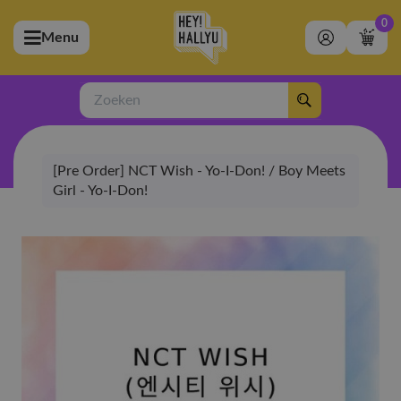
0
Menu
bmenu (Artiesten)
ubmenu (Merchandise)
Zoeken
bmenu (Exclusive)
[Pre Order] NCT Wish - Yo-I-Don! / Boy Meets
bmenu (Winkel)
Girl - Yo-I-Don!