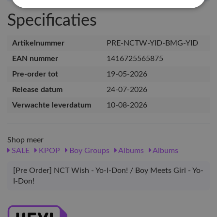
Specificaties
Artikelnummer
PRE-NCTW-YID-BMG-YID
EAN nummer
1416725565875
Pre-order tot
19-05-2026
Release datum
24-07-2026
Verwachte leverdatum
10-08-2026
Shop meer
SALE
KPOP
Boy Groups
Albums
Albums
[Pre Order] NCT Wish - Yo-I-Don! / Boy Meets Girl - Yo-
I-Don!