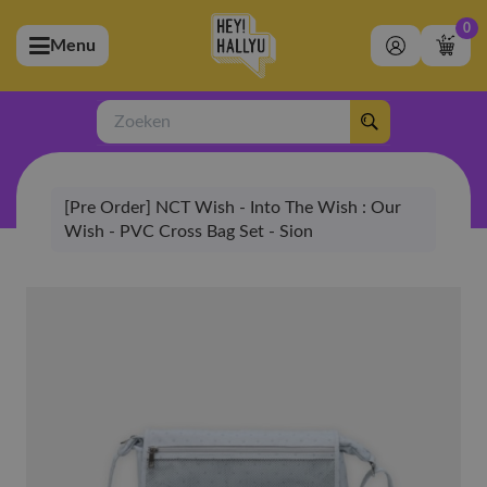
0
Menu
bmenu (Artiesten)
ubmenu (Merchandise)
Zoeken
bmenu (Exclusive)
[Pre Order] NCT Wish - Into The Wish : Our
bmenu (Winkel)
Wish - PVC Cross Bag Set - Sion