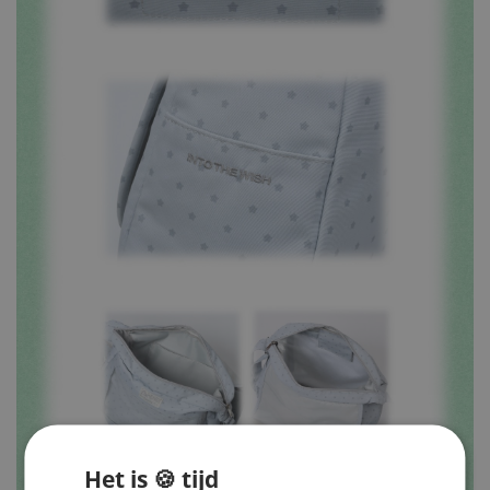
Het is 🍪 tijd