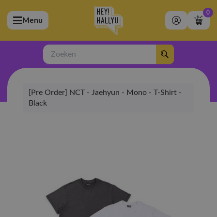
0
Menu
bmenu (Artiesten)
ubmenu (Merchandise)
Zoeken
bmenu (Exclusive)
[Pre Order] NCT - Jaehyun - Mono - T-Shirt -
bmenu (Winkel)
Black