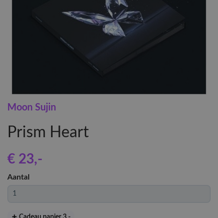
Moon Sujin
Prism Heart
€ 23
,-
Aantal
Cadeau papier 3
,-