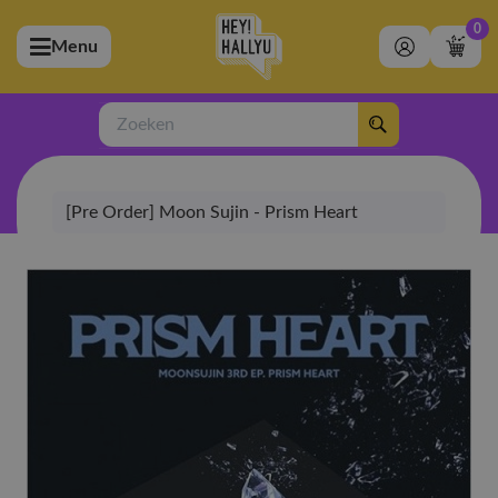
0
Menu
bmenu (Artiesten)
ubmenu (Merchandise)
Zoeken
bmenu (Exclusive)
[Pre Order] Moon Sujin - Prism Heart
bmenu (Winkel)