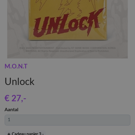
M.O.N.T
Unlock
€ 27
,-
Aantal
Cadeau papier 3
,-