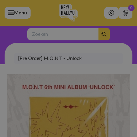
0
Menu
bmenu (Artiesten)
ubmenu (Merchandise)
Zoeken
bmenu (Exclusive)
[Pre Order] M.O.N.T - Unlock
bmenu (Winkel)